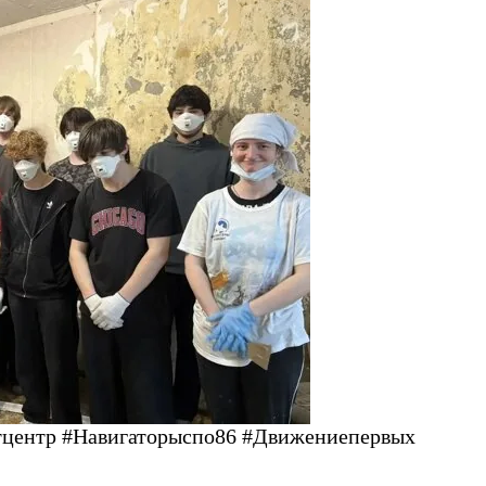
тцентр #Навигаторыспо86 #Движениепервых