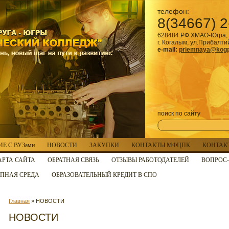
телефон:
8(34667) 2
628484 РФ ХМАО-Югра, 
г. Когалым, ул.Прибалти
e-mail:
priemnaya@kogp
поиск по сайту
Е С ВУЗами
НОВОСТИ
ЗАКУПКИ
КОНТАКТЫ МФЦПК
КОНТАК
АРТА САЙТА
ОБРАТНАЯ СВЯЗЬ
ОТЗЫВЫ РАБОТОДАТЕЛЕЙ
ВОПРОС-
ПНАЯ СРЕДА
ОБРАЗОВАТЕЛЬНЫЙ КРЕДИТ В СПО
Главная
» НОВОСТИ
НОВОСТИ