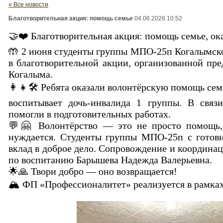
« Все новости
Благотворительная акция: помощь семье
04.06.2026 10:52
🤝❤️ Благотворительная акция: помощь семье, о
🤲 2 июня студенты группы МПО-25п Когалымско
в благотворительной акции, организованной пр
Когалыма.
👩‍👧🛠️ Ребята оказали волонтёрскую помощь сем
воспитывает дочь-инвалида 1 группы. В свя
помогли в подготовительных работах.
💬🤗 Волонтёрство — это не просто помощь, 
нуждается. Студенты группы МПО-25п с готовн
вклад в доброе дело. Сопровождение и координа
по воспитанию Барышева Надежда Валерьевна.
🌟🙏 Твори добро — оно возвращается!
🏔 ФП «Профессионалитет» реализуется в рамка