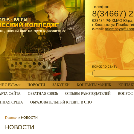
телефон:
8(34667) 2
628484 РФ ХМАО-Югра, 
г. Когалым, ул.Прибалти
e-mail:
priemnaya@kogp
поиск по сайту
Е С ВУЗами
НОВОСТИ
ЗАКУПКИ
КОНТАКТЫ МФЦПК
КОНТАК
АРТА САЙТА
ОБРАТНАЯ СВЯЗЬ
ОТЗЫВЫ РАБОТОДАТЕЛЕЙ
ВОПРОС-
ПНАЯ СРЕДА
ОБРАЗОВАТЕЛЬНЫЙ КРЕДИТ В СПО
Главная
» НОВОСТИ
НОВОСТИ