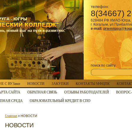
телефон:
8(34667) 2
628484 РФ ХМАО-Югра, 
г. Когалым, ул.Прибалти
e-mail:
priemnaya@kogp
поиск по сайту
Е С ВУЗами
НОВОСТИ
ЗАКУПКИ
КОНТАКТЫ МФЦПК
КОНТАК
АРТА САЙТА
ОБРАТНАЯ СВЯЗЬ
ОТЗЫВЫ РАБОТОДАТЕЛЕЙ
ВОПРОС-
ПНАЯ СРЕДА
ОБРАЗОВАТЕЛЬНЫЙ КРЕДИТ В СПО
Главная
» НОВОСТИ
НОВОСТИ