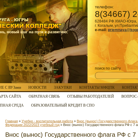
телефон:
8(34667) 2
628484 РФ ХМАО-Югра, 
г. Когалым, ул.Прибалти
e-mail:
priemnaya@kogp
поиск по сайту
Е С ВУЗами
НОВОСТИ
ЗАКУПКИ
КОНТАКТЫ МФЦПК
КОНТАК
АРТА САЙТА
ОБРАТНАЯ СВЯЗЬ
ОТЗЫВЫ РАБОТОДАТЕЛЕЙ
ВОПРОС-
ПНАЯ СРЕДА
ОБРАЗОВАТЕЛЬНЫЙ КРЕДИТ В СПО
Главная
»
Учебно - воспитательная работа
»
Внос (вынос) Государственного флаг
Федерации 2022/2023 учебный год
» Внос (вынос) Государственного флага РФ с 7 а
Внос (вынос) Государственного флага РФ с 7